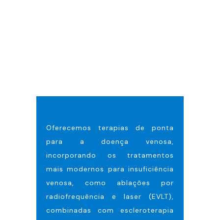
sintomas venosos! Acabe com
todos esses problemas
desconfortáveis, como inchaço
nas pernas, cãibras, dor local e
varizes antiestéticas.
Oferecemos terapias de ponta
para a doença venosa,
incorporando os tratamentos
mais modernos para insuficiência
venosa, como ablações por
radiofrequência e laser (EVLT),
combinadas com escleroterapia